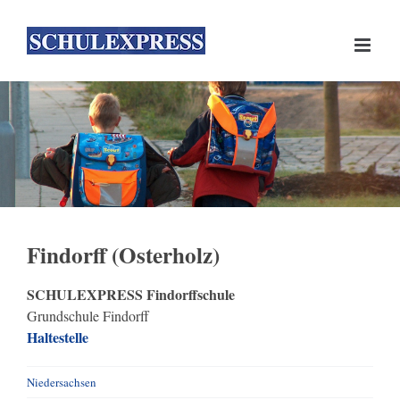
Skip
to
content
Findorff (Osterholz)
SCHULEXPRESS Findorffschule
Grundschule Findorff
Haltestelle
Niedersachsen