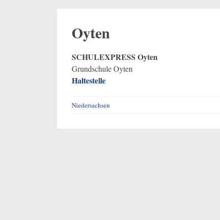
Oyten
SCHULEXPRESS Oyten
Grundschule Oyten
Haltes
t
elle
Niedersachsen