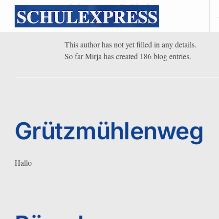
About
Mirja
Skip
to
content
This author has not yet filled in any details.
So far Mirja has created 186 blog entries.
Grützmühlenweg
Hallo